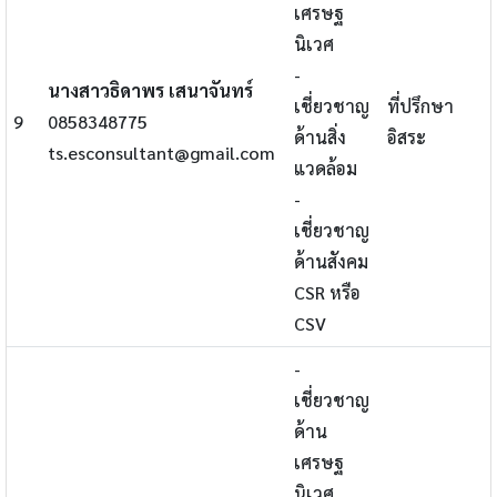
เศรษฐ
นิเวศ
-
นางสาวธิดาพร เสนาจันทร์
เชี่ยวชาญ
ที่ปรึกษา
9
0858348775
ด้านสิ่ง
อิสระ
ts.esconsultant@gmail.com
แวดล้อม
-
เชี่ยวชาญ
ด้านสังคม
CSR หรือ
CSV
-
เชี่ยวชาญ
ด้าน
เศรษฐ
นิเวศ