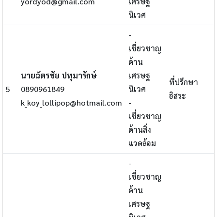
yordyod@gmail.com
เศรษฐ
นิเวศ
-
เชี่ยวชาญ
ด้าน
นายฉัตรชัย ปทุมารักษ์
เศรษฐ
ที่ปรึกษา
5
0890961849
นิเวศ
อิสระ
k_koy_lollipop@hotmail.com
-
เชี่ยวชาญ
ด้านสิ่ง
แวดล้อม
-
เชี่ยวชาญ
ด้าน
เศรษฐ