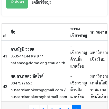
ค้นหา
เคลียร์ข้อมูล
ความ
ชื่อ
หน่วยงาน
#
เชี่ยวชาญ
-
ดร.ณัฐนี วรยศ
เชี่ยวชาญ
มหาวิทยาล
41
053944144 ต่อ 977
ด้านสิ่ง
เชียงใหม่
natanee@dome.eng.cmu.ac.th
แวดล้อม
ผศ.ดร.กชศร หัสโรค์
-
มหาวิทยาล
0847577653
เชี่ยวชาญ
เทคโนโลยี
42
hussarokanokorn@gmail.com /
ด้านสิ่ง
ราชมงคล
hussarokanokorn@hotmail.com
แวดล้อม
รัตนโกสินท